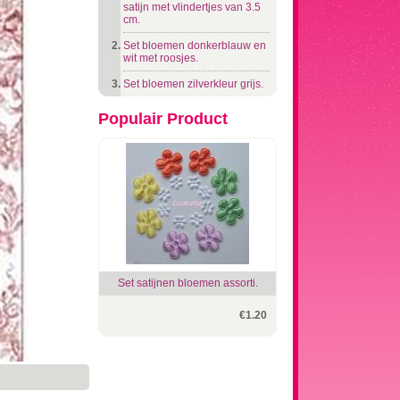
satijn met vlindertjes van 3.5
cm.
Set bloemen donkerblauw en
wit met roosjes.
Set bloemen zilverkleur grijs.
Populair Product
Set satijnen bloemen assorti.
€1.20