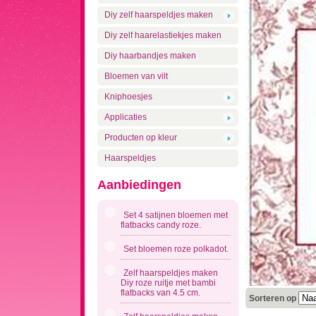
Diy zelf haarspeldjes maken
Diy zelf haarelastiekjes maken
Diy haarbandjes maken
Bloemen van vilt
Kniphoesjes
Applicaties
Producten op kleur
Haarspeldjes
Aanbiedingen
Set 4 satijnen bloemen met
flatbacks candy roze.
Set bloemen roze polkadot.
Zelf haarspeldjes maken
Diy roze ruitje met bambi
flatbacks van 4.5 cm.
Sorteren op