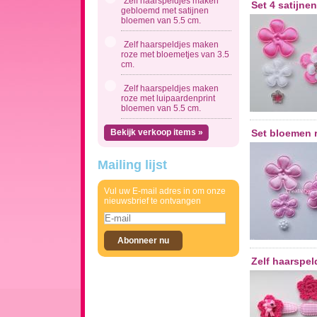
Zelf haarspeldjes maken
Set 4 satijne
gebloemd met satijnen
bloemen van 5.5 cm.
Zelf haarspeldjes maken
roze met bloemetjes van 3.5
cm.
Zelf haarspeldjes maken
roze met luipaardenprint
bloemen van 5.5 cm.
Bekijk verkoop items »
Set bloemen 
Mailing lijst
Vul uw E-mail adres in om onze
nieuwsbrief te ontvangen
Zelf haarspel